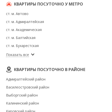
КВАРТИРЫ ПОСУТОЧНО У МЕТРО
ст. м. Автово
ст. м. Адмиралтейская
ст. м. Академическая
ст. м. Балтийская
ст. м. Бухарестская
ст. м. Василеостровская
Показать все
ст. м. Владимирская
КВАРТИРЫ ПОСУТОЧНО В РАЙОНЕ
ст. м. Волковская
ст. м. Выборгская
Адмиралтейский район
ст. м. Горьковская
Василеостровский район
ст. м. Гостиный двор
Выборгский район
ст. м. Гражданский проспект
Калининский район
ст. м. Девяткино
Кировский район