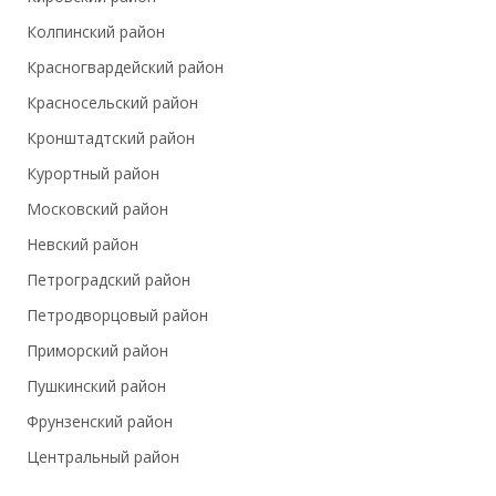
ст. м. Достоевская
Колпинский район
ст. м. Дунайская
Красногвардейский район
ст. м. Елизаровская
Красносельский район
ст. м. Звёздная
Кронштадтский район
ст. м. Звенигородская
Курортный район
ст. м. Кировский завод
Московский район
ст. м. Комендантский проспект
Невский район
ст. м. Купчино
Петроградский район
ст. м. Ладожская
Петродворцовый район
ст. м. Ленинский проспект
Приморский район
ст. м. Лесная
Пушкинский район
ст. м. Лиговский проспект
Фрунзенский район
ст. м. Ломоносовская
Центральный район
ст. м. Маяковская