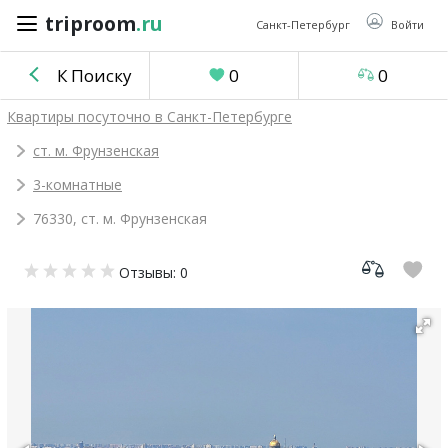
triproom
.ru
triproom
.ru
Санкт-Петербург
Войти
К Поиску
0
0
Российский
Квартиры посуточно в Санкт-Петербурге
рубль
ст. м. Фрунзенская
3-комнатные
Войти / Зарегистрироваться
76330, ст. м. Фрунзенская
Добавить
Отзывы: 0
объявление
Избранное
0
Сравнение
0