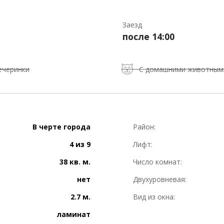
Заезд
после 14:00
ечеринки
С домашними животным
В черте города
Район:
4 из 9
Лифт:
38 кв. м.
Число комнат:
нет
Двухуровневая:
2.7 м.
Вид из окна:
ламинат