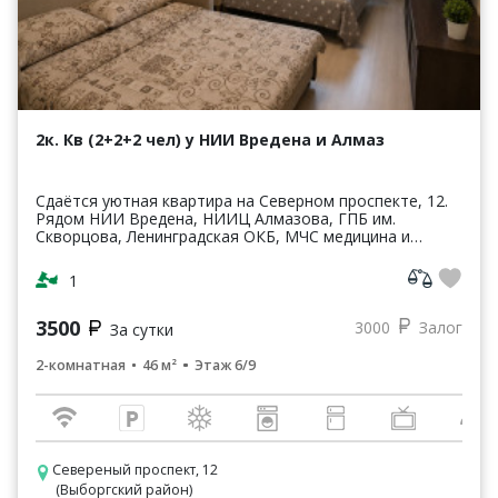
2к. Кв (2+2+2 чел) у НИИ Вредена и Алмаз
Сдаётся уютная квартира на Северном проспекте, 12.
Рядом НИИ Вредена, НИИЦ Алмазова, ГПБ им.
Скворцова, Ленинградская ОКБ, МЧС медицина и
Больница № 2. До ВМА им. Кирова и Финляндского
вокзала 15 м...
1
3500
3000
Залог
За сутки
2-комнатная
46 м²
Этаж 6/9
Севереный проспект, 12
(Выборгский район)