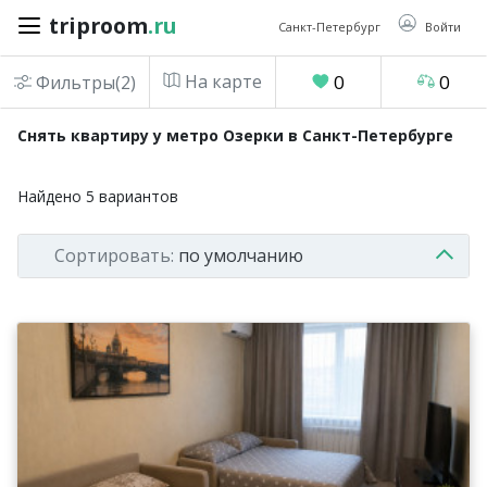
triproom
.ru
triproom
.ru
Санкт-Петербург
Войти
На карте
0
0
Фильтры(2)
Российский
Снять квартиру у метро Озерки в Санкт-Петербурге
рубль
Найдено
5
вариантов
Войти / Зарегистрироваться
Сортировать:
по умолчанию
Добавить
объявление
Избранное
0
Сравнение
0