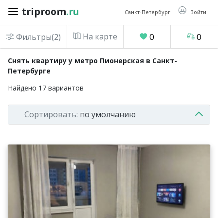
triproom
.ru
triproom
.ru
Санкт-Петербург
Войти
На карте
0
0
Фильтры(2)
Российский
Снять квартиру у метро Пионерская в Санкт-
рубль
Петербурге
Найдено
17
вариантов
Войти / Зарегистрироваться
Сортировать:
по умолчанию
Добавить
объявление
Избранное
0
Сравнение
0