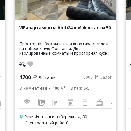
VIPапартаменты #hth24 наб Фонтанки 50
Просторная 3х комнатная квартира с видом
на набережную Фонтанки. Две
изолированные комнаты и просторная кухня-
гостиная, оборудованная всей необходимой
бытовой техникой, просторный санузел. В...
4700
г
6000
Залог
За сутки
3-комнатная
100 м²
Этаж 5/5
Реки Фонтанки набережная, 50
(Центральный район)