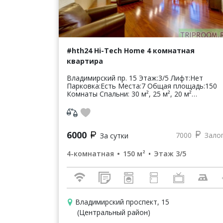
#hth24 Hi-Tech Home 4 комнатная
квартира
Владимирский пр. 15 Этаж:3/5 Лифт:Нет
Парковка:Есть Места:7 Общая площадь:150
Комнаты Спальни: 30 м², 25 м², 20 м²
Гостиная: 40 м² Цена: 6000 руб$97 в сутки* *
цена может ув...
6000
7000
Зало
За сутки
4-комнатная
150 м²
Этаж 3/5
Владимирский проспект, 15
(Центральный район)