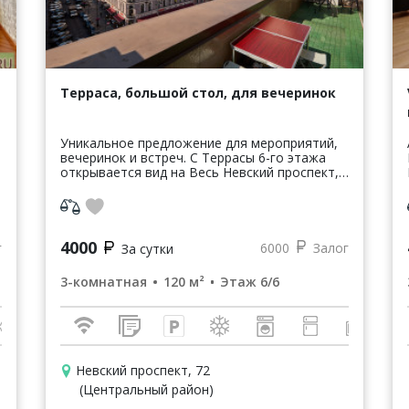
Терраса, большой стол, для вечеринок
Уникальное предложение для мероприятий,
вечеринок и встреч. С Террасы 6-го этажа
открывается вид на Весь Невский проспект,
М
Аничков мост, Набережную реки Фонтанки,
6
знаменитую улицу Рубинштейна и ...
4000
г
6000
Залог
За сутки
3-комнатная
120 м²
Этаж 6/6
Невский проспект, 72
(Центральный район)