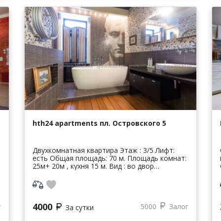
hth24 apartments пл. Островского 5
Двухкомнатная квартира Этаж : 3/5 Лифт:
есть Общая площадь: 70 м. Площадь комнат:
25м+ 20м , кухня 15 м. Вид : во двор
Парковка: есть Представляем вашему
вниманию превосходную квартиру ...
4000
г
5000
Залог
За сутки