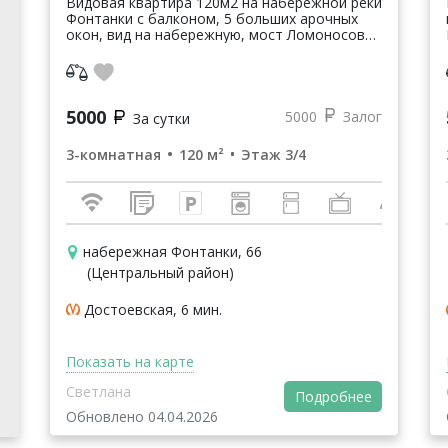
Видовая квартира 120м2 на набережной реки
Фонтанки с балконом, 5 больших арочных
окон, вид на набережную, мост Ломоносова
и площадь Ломоносова со сквером. Невский
проспект виден с балкона. Одна из ...
5000
5000
Залог
За сутки
3-комнатная
120 м²
Этаж 3/4
набережная Фонтанки, 66
(Центральный район)
Достоевская, 6 мин.
Показать на карте
Светлана
Подробнее
Обновлено 04.04.2026