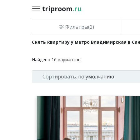
triproom
.ru
triproom
.ru
Фильтры(2)
Российский
Снять квартиру у метро Владимирская в Са
рубль
Найдено
16
вариантов
Войти / Зарегистрироваться
Сортировать:
по умолчанию
Добавить
объявление
Избранное
0
Сравнение
0