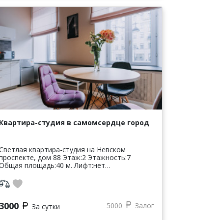
Квартира-студия в самомсердце город
Светлая квартира-студия на Невском
проспекте, дом 88 Этаж:2 Этажность:7
Общая площадь:40 м. Лифт:нет
Парковка:есть Вид из окна:Невский проспект
Метро: м. Маяковская, пл. Восстания,
Гостиный ...
3000
5000
Залог
За сутки