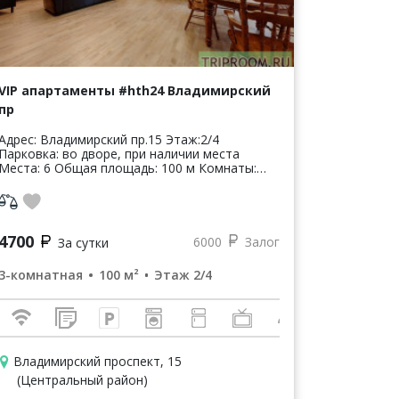
VIP апартаменты #hth24 Владимирский
пр
Адрес: Владимирский пр.15 Этаж:2/4
Парковка: во дворе, при наличии места
еста: 6 Общая площадь: 100 м Комнаты:
0+12+12 Просторная и уютная квартира в
самом центре города. В ...
4700
6000
Залог
За сутки
3-комнатная
100 м²
Этаж 2/4
Владимирский проспект, 15
(Центральный район)