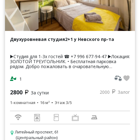
Двухуровневая студия2+1 у Невского пр-та
▶️Студия для 1-3х гостей ☎ +7 996 677-94-47 ▶️Локация:
ЗОЛОТОЙ ТРЕУГОЛЬНИК. • Бесплатная парковка
рядом. Добро пожаловать в очаровательную
двухуровневую студию, с потрясающим видом на
Итальянский с...
1
2800
2000
Залог
За сутки
1-комнатная
16 м²
Этаж 3/5
Литейный проспект, 61
(Центральный район)