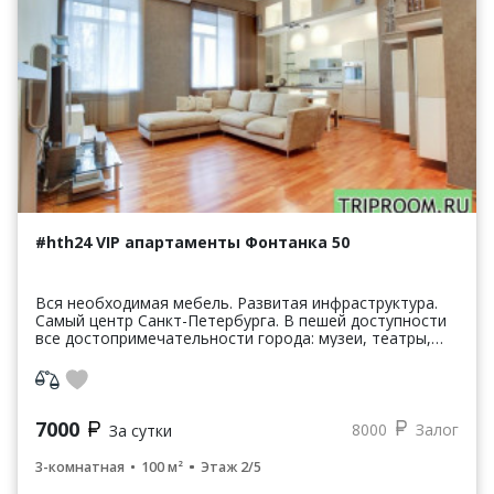
#hth24 VIP апартаменты Фонтанка 50
Вся необходимая мебель. Развитая инфраструктура.
Самый центр Санкт-Петербурга. В пешей доступности
все достопримечательности города: музеи, театры,
парки, набережные и каналы, Храмы, Соборы, выс...
+7 903 901 6655
7000
8000
Залог
За сутки
info@triproom.ru
3-комнатная
100 м²
Этаж 2/5