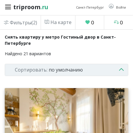
triproom
.ru
triproom
.ru
Санкт-Петербург
Войти
На карте
0
0
Фильтры(2)
Российский
Снять квартиру у метро Гостиный двор в Санкт-
рубль
Петербурге
Найдено
21
вариантов
Войти / Зарегистрироваться
Сортировать:
по умолчанию
Добавить
объявление
Избранное
0
Сравнение
0