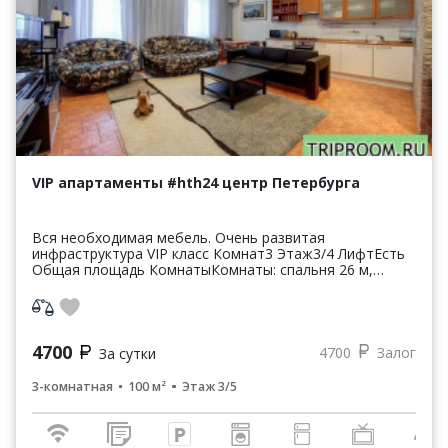
VIP апартаменты #hth24 центр Петербурга
Вся необходимая мебель. Очень развитая
инфраструктура VIP класс Комнат3 Этаж3/4 ЛифтЕсть
Общая площадь КомнатыКомнаты: спальня 26 м,
спальня-кабинет 16м, кухня-гостиная 35 м Места
Парк...
4700
4700
Залог
За сутки
3-комнатная
100 м²
Этаж 3/5