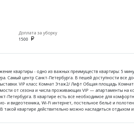
Доплата за уборку
1500
ение квартиры - одно из важных преимуществ квартиры: 5 мину
ура. Самый центр Санкт-Петербурга. В пешей доступности все д
выставки. VIP класс Комнат Этаж2/ Лифт Общая площадь Комнаты
симости от сезона и числа проживающих VIP — апартаменты на к
нкт-Петербурга. В квартире есть всё необходимое для комфорт
о- и видеотехника, Wi-Fi интернет, постельное бельё и полоте
. В такой квартире действительно можно насладиться отдыхом и