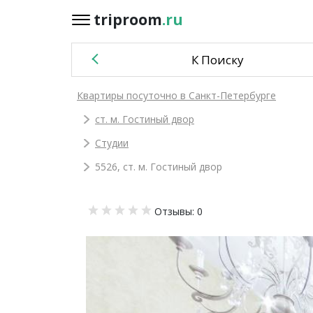
triproom
.ru
triproom
.ru
К Поиску
Российский
Квартиры посуточно в Санкт-Петербурге
рубль
ст. м. Гостиный двор
Войти / Зарегистрироваться
Студии
5526, ст. м. Гостиный двор
Добавить
Отзывы: 0
объявление
Избранное
0
Сравнение
0