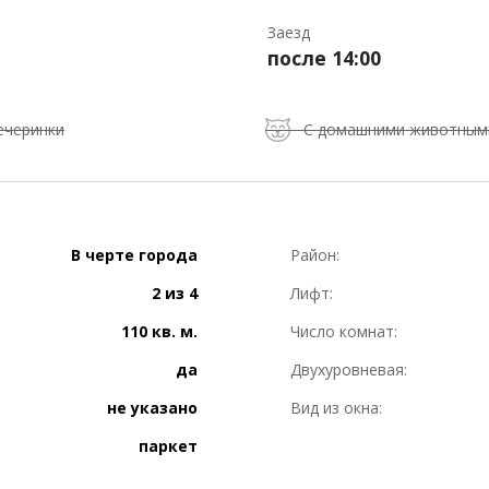
Заезд
после 14:00
ечеринки
С домашними животным
В черте города
Район:
2 из 4
Лифт:
110 кв. м.
Число комнат:
да
Двухуровневая:
не указано
Вид из окна:
паркет