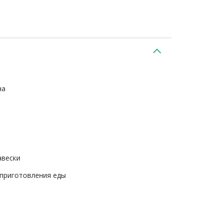
на
авески
 приготовления еды