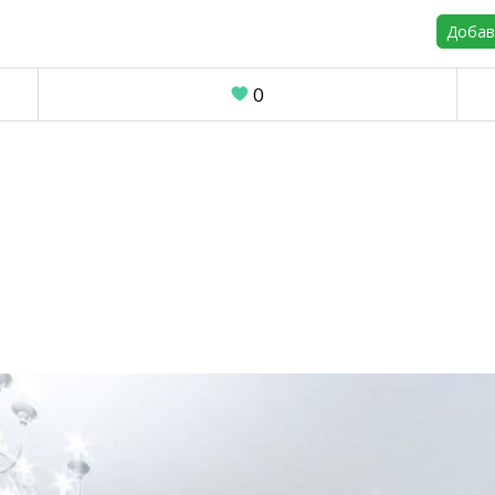
Добав
0