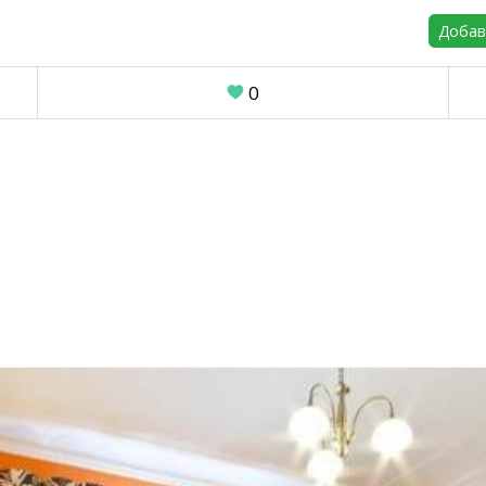
Добав
0