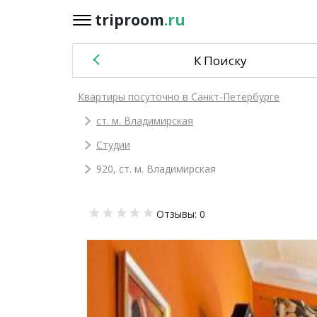
triproom
.ru
triproom
.ru
К Поиску
Российский
Квартиры посуточно в Санкт-Петербурге
рубль
ст. м. Владимирская
Войти / Зарегистрироваться
Студии
920, ст. м. Владимирская
Добавить
Отзывы: 0
объявление
Избранное
0
Сравнение
0