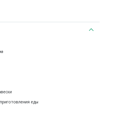
на
авески
 приготовления еды