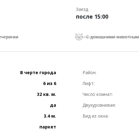
Заезд
после 15:00
ечеринки
С домашними животным
В черте города
Район:
6 из 6
Лифт:
32 кв. м.
Число комнат:
да
Двухуровневая:
3.4 м.
Вид из окна:
паркет