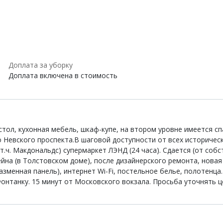
Доплата за уборку
Доплата включена в стоимость
стол, кухонная мебель, шкаф-купе, на втором уровне имеется с
о Невского проспекта.В шаговой доступности от всех историчес
 т.ч. Макдональдс) супермаркет ЛЭНД (24 часа). Сдается (от соб
тейна (в Толстовском доме), после дизайнерского ремонта, нова
лазменная панель), интернет Wi-Fi, постельное белье, полотенц
нтанку. 15 минут от Московского вокзала. Просьба уточнять це