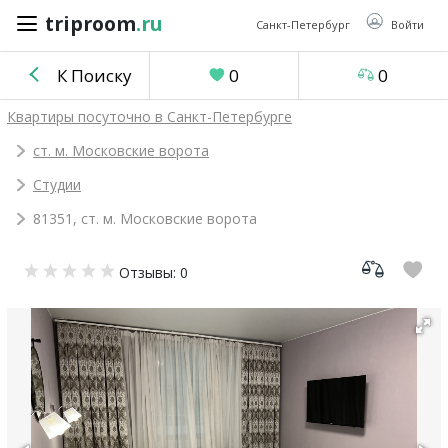
triproom
.ru
triproom
.ru
Санкт-Петербург
Войти
К Поиску
0
0
Российский
Квартиры посуточно в Санкт-Петербурге
рубль
ст. м. Московские ворота
Студии
Войти / Зарегистрироваться
81351, ст. м. Московские ворота
Добавить
Отзывы: 0
объявление
Избранное
0
Сравнение
0