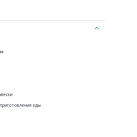
на
авески
 приготовления еды