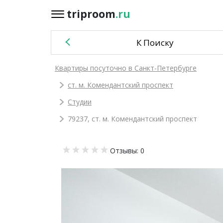
triproom
.ru
triproom
.ru
К Поиску
Российский
Квартиры посуточно в Санкт-Петербурге
рубль
ст. м. Комендантский проспект
Войти / Зарегистрироваться
Студии
79237, ст. м. Комендантский проспект
Добавить
Отзывы: 0
объявление
Избранное
0
Сравнение
0