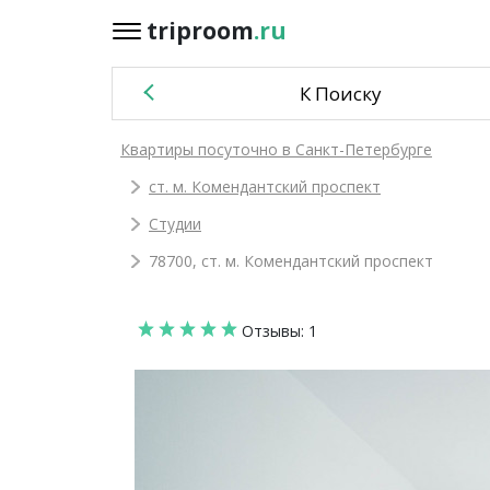
triproom
.ru
triproom
.ru
К Поиску
Российский
Квартиры посуточно в Санкт-Петербурге
рубль
ст. м. Комендантский проспект
Войти / Зарегистрироваться
Студии
78700, ст. м. Комендантский проспект
Добавить
Отзывы: 1
объявление
Избранное
0
Сравнение
0