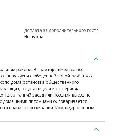
Доплата за дополнительного гостя
Не нужна
альном районе. В квартире имеется всё
нная кухня с обеденной зоной, wi-fi и жк-
Около дома остановка общественного
живающих, от дня недели и от периода
о 12.00 Ранний заезд или поздний выезд по
е с домашними питомцами обговаривается
рушены правила проживания. Командированным