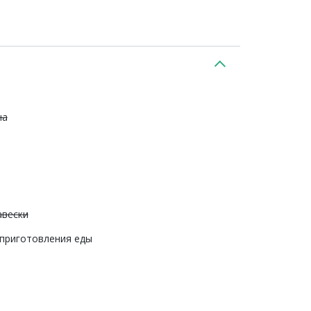
на
авески
 приготовления еды