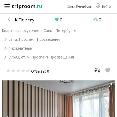
triproom
.ru
triproom
.ru
Санкт-Петербург
Войти
К Поиску
0
0
Российский
Квартиры посуточно в Санкт-Петербурге
рубль
ст. м. Проспект Просвещения
1-комнатные
Войти / Зарегистрироваться
77683, ст. м. Проспект Просвещения
Добавить
Отзывы: 0
объявление
Избранное
0
Сравнение
0