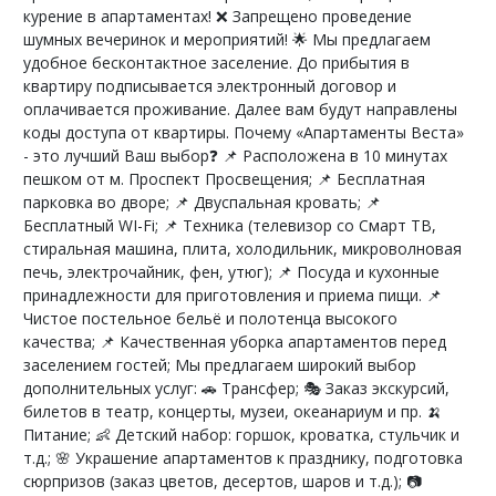
курение в апартаментах! ❌ Запрещено проведение
шумных вечеринок и мероприятий! 🌟 Мы предлагаем
удобное бесконтактное заселение. До прибытия в
квартиру подписывается электронный договор и
оплачивается проживание. Далее вам будут направлены
коды доступа от квартиры. Почему «Апартаменты Веста»
- это лучший Ваш выбор❓ 📌 Расположена в 10 минутах
пешком от м. Проспект Просвещения; 📌 Бесплатная
парковка во дворе; 📌 Двуспальная кровать; 📌
Бесплатный WI-Fi; 📌 Техника (телевизор со Смарт ТВ,
стиральная машина, плита, холодильник, микроволновая
печь, электрочайник, фен, утюг); 📌 Посуда и кухонные
принадлежности для приготовления и приема пищи. 📌
Чистое постельное бельё и полотенца высокого
качества; 📌 Качественная уборка апартаментов перед
заселением гостей; Мы предлагаем широкий выбор
дополнительных услуг: 🚗 Трансфер; 🎭 Заказ экскурсий,
билетов в театр, концерты, музеи, океанариум и пр. 🍌
Питание; 👶 Детский набор: горшок, кроватка, стульчик и
т.д.; 🌸 Украшение апартаментов к празднику, подготовка
сюрпризов (заказ цветов, десертов, шаров и т.д.); 📷