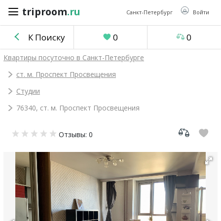
triproom
.ru
triproom
.ru
Санкт-Петербург
Войти
К Поиску
0
0
Российский
Квартиры посуточно в Санкт-Петербурге
рубль
ст. м. Проспект Просвещения
Студии
Войти / Зарегистрироваться
76340, ст. м. Проспект Просвещения
Добавить
Отзывы: 0
объявление
Избранное
0
Сравнение
0