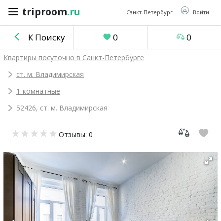
triproom
.ru
triproom
.ru
Санкт-Петербург
Войти
К Поиску
0
0
Российский
Квартиры посуточно в Санкт-Петербурге
рубль
ст. м. Владимирская
1-комнатные
Войти / Зарегистрироваться
52426, ст. м. Владимирская
Добавить
Отзывы: 0
объявление
Избранное
0
Сравнение
0