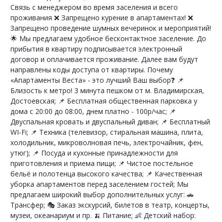
Связь с менеджером во время заселения и всего
проживания ❌ Запрещено курение в апартаментах! ❌
Запрещено проведение шумных вечеринок и мероприятий!
🌟 Мы предлагаем удобное бесконтактное заселение. До
прибытия в квартиру подписывается электронный
договор и оплачивается проживание. Далее вам будут
направлены коды доступа от квартиры. Почему
«Апартаменты Веста» - это лучший Ваш выбор❓ 📌
Близость к метро! 3 минута пешком от м. Владимирская,
Достоевская; 📌 Бесплатная общественная парковка у
дома с 20:00 до 08:00, днем платно - 100р/час; 📌
Двуспальная кровать и двуспальный диван; 📌 Бесплатный
WI-Fi; 📌 Техника (телевизор, стиральная машина, плита,
холодильник, микроволновая печь, электрочайник, фен,
утюг); 📌 Посуда и кухонные принадлежности для
приготовления и приема пищи; 📌 Чистое постельное
бельё и полотенца высокого качества; 📌 Качественная
уборка апартаментов перед заселением гостей; Мы
предлагаем широкий выбор дополнительных услуг: 🚗
Трансфер; 🎭 Заказ экскурсий, билетов в театр, концерты,
музеи, океанариум и пр. 🍌 Питание; 👶 Детский набор: