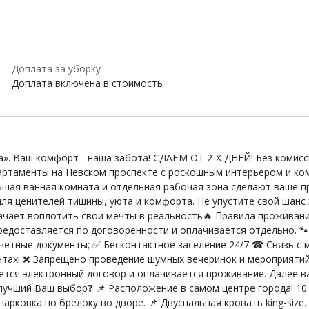
Доплата за уборку
Доплата включена в стоимость
». Ваш комфорт - наша забота! СДАЁМ ОТ 2-Х ДНЕЙ! Без комисс
партаменты на Невском проспекте с роскошным интерьером и к
ьшая ванная комната и отдельная рабочая зона сделают ваше п
я ценителей тишины, уюта и комфорта. Не упустите свой шанс 
чает воплотить свои мечты в реальность🔥 Правила проживания 
 предоставляется по договоренности и оплачивается отдельно.
чётные документы; ✅ Бесконтактное заселение 24/7 ☎ Связь с 
тах! ❌ Запрещено проведение шумных вечеринок и мероприятий
ется электронный договор и оплачивается проживание. Далее в
лучший Ваш выбор❓ 📌 Расположение в самом центре города! 10
арковка по брелоку во дворе. 📌 Двуспальная кровать king-size.