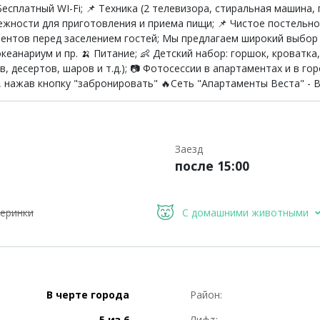
есплатный WI-Fi; 📌 Техника (2 телевизора, стиральная машина,
лежности для приготовления и приема пищи; 📌 Чистое постельно
ентов перед заселением гостей; Мы предлагаем широкий выбор д
океанариум и пр. 🍌 Питание; 👶 Детский набор: горшок, кроватка,
, десертов, шаров и т.д.); 📷 Фотосессии в апартаментах и в го
с, нажав кнопку "забронировать" 🔥Сеть "Апартаменты Веста" - 
Заезд
после 15:00
еринки
С домашними животными
В черте города
Район:
5 из 6
Лифт: