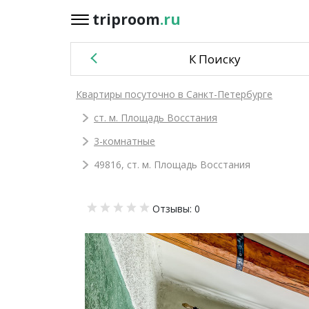
triproom
.ru
triproom
.ru
К Поиску
Российский
Квартиры посуточно в Санкт-Петербурге
рубль
ст. м. Площадь Восстания
Войти / Зарегистрироваться
3-комнатные
49816, ст. м. Площадь Восстания
Добавить
Отзывы: 0
объявление
Избранное
0
Сравнение
0