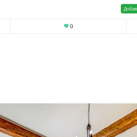
Добав
0