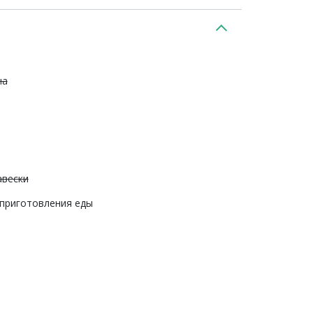
на
авески
 приготовления еды