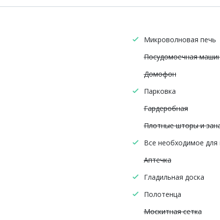
Микроволновая печь
Посудомоечная маши
Домофон
Парковка
Гардеробная
Плотные шторы и зан
Все необходимое для
Аптечка
Гладильная доска
Полотенца
Москитная сетка