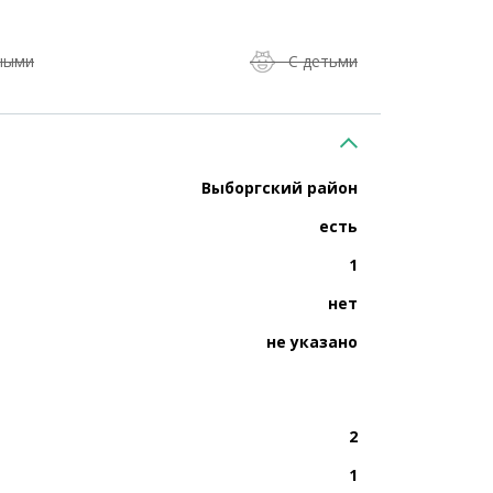
ными
С детьми
Выборгский район
есть
1
нет
не указано
2
1