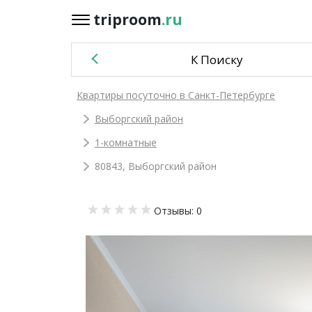
triproom
.ru
triproom
.ru
К Поиску
Российский
Квартиры посуточно в Санкт-Петербурге
рубль
Выборгский район
Войти / Зарегистрироваться
1-комнатные
80843, Выборгский район
Добавить
Отзывы: 0
объявление
Избранное
0
Сравнение
0