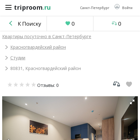
triproom
.ru
triproom
.ru
Санкт-Петербург
Войти
К Поиску
0
0
Российский
Квартиры посуточно в Санкт-Петербурге
рубль
Красногвардейский район
Студии
Войти / Зарегистрироваться
80831, Красногвардейский район
Добавить
Отзывы: 0
объявление
Избранное
0
Сравнение
0