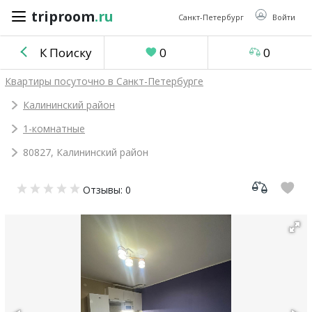
triproom
.ru
triproom
.ru
Санкт-Петербург
Войти
К Поиску
0
0
Российский
Квартиры посуточно в Санкт-Петербурге
рубль
Калининский район
1-комнатные
Войти / Зарегистрироваться
80827, Калининский район
Добавить
Отзывы: 0
объявление
Избранное
0
Сравнение
0