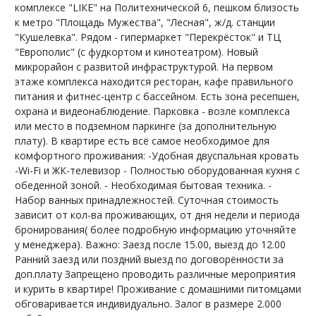
комплексе "LIКЕ" на Политехнической 6, пешком близость
к метро "Площадь Мужества", "Лесная", ж/д. станции
"Кушелевка". Рядом - гипермаркет "Перекрёсток" и ТЦ
"Европолис" (с фудкортом и кинотеатром). Новый
микрорайон с развитой инфраструктурой. На первом
этаже комплекса находится ресторан, кафе правильного
питания и фитнес-центр с бассейном. Есть зона ресепшен,
охрана и видеонаблюдение. Парковка - возле комплекса
или место в подземном паркинге (за дополнительную
плату). В квартире есть всё самое необходимое для
комфортного проживания: -Удобная двуспальная кровать
-Wi-Fi и ЖК-телевизор - Полностью оборудованная кухня с
обеденной зоной. - Необходимая бытовая техника. -
Набор ванных принадлежностей. Суточная стоимость
зависит от кол-ва проживающих, от дня недели и периода
бронирования( более подробную информацию уточняйте
у менеджера). Важно: Заезд после 15.00, выезд до 12.00
Ранний заезд или поздний выезд по договорённости за
доп.плату Запрещено проводить различные мероприятия
и курить в квартире! Проживание с домашними питомцами
обговаривается индивидуально. Залог в размере 2.000