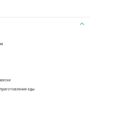
на
авески
 приготовления еды