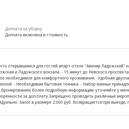
Доплата за уборку
Доплата включена в стоимость
то открывшимся для гостей апарт-отеле "Авенир Ладожский" на
ожская и Ладожского вокзала. - 15 минут до Невского проспект
мое необходимое для комфортного проживания: -Удобная двуспал
зоной. - Необходимая бытовая техника. - Набор ванных принадл
 бронирования( более подробную информацию уточняйте у менед
оворённости за доп.плату Запрещено проводить различные мероп
ально. Залог в размере 2.000 руб. Возвращается при выезде, п