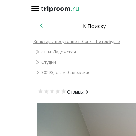
triproom
.ru
triproom
.ru
К Поиску
Российский
Квартиры посуточно в Санкт-Петербурге
рубль
ст. м. Ладожская
Войти / Зарегистрироваться
Студии
80293, ст. м. Ладожская
Добавить
Отзывы: 0
объявление
Избранное
0
Сравнение
0