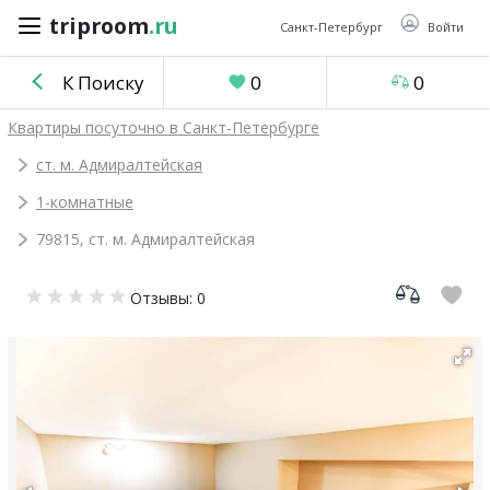
triproom
.ru
triproom
.ru
Санкт-Петербург
Войти
К Поиску
0
0
Российский
Квартиры посуточно в Санкт-Петербурге
рубль
ст. м. Адмиралтейская
1-комнатные
Войти / Зарегистрироваться
79815, ст. м. Адмиралтейская
Добавить
Отзывы: 0
объявление
Избранное
0
Сравнение
0