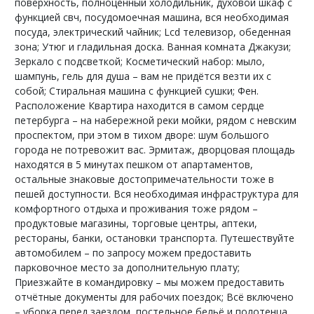
поверхность, полноценный холодильник, духовой шкаф с
функцией свч, посудомоечная машина, вся необходимая
посуда, электрический чайник; Lcd телевизор, обеденная
зона; Утюг и гладильная доска. Ванная комната Джакузи;
Зеркало с подсветкой; Косметический набор: мыло,
шампунь, гель для душа – вам не придётся везти их с
собой; Стиральная машина с функцией сушки; Фен.
Расположение Квартира находится в самом сердце
петербурга – на набережной реки мойки, рядом с невским
проспектом, при этом в тихом дворе: шум большого
города не потревожит вас. Эрмитаж, дворцовая площадь
находятся в 5 минутах пешком от апартаментов,
остальные знаковые достопримечательности тоже в
пешей доступности. Вся необходимая инфраструктура для
комфортного отдыха и проживания тоже рядом –
продуктовые магазины, торговые центры, аптеки,
рестораны, банки, остановки транспорта. Путешествуйте
автомобилем – по запросу можем предоставить
парковочное место за дополнительную плату;
Приезжайте в командировку – мы можем предоставить
отчётные документы для рабочих поездок; Всё включено
– уборка перед заездом, постельное бельё и полотенца,