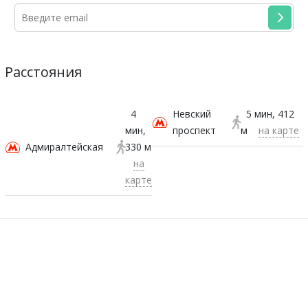
Расстояния
4
Невский
5 мин
412
мин
проспект
м
на карте
Адмиралтейская
330 м
на
карте