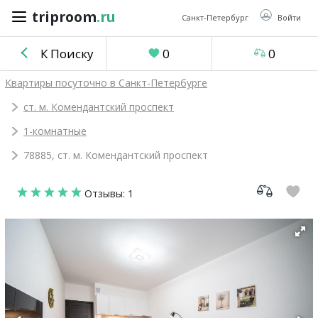
triproom
.ru
triproom
.ru
Санкт-Петербург
Войти
К Поиску
0
0
Российский
Квартиры посуточно в Санкт-Петербурге
рубль
ст. м. Комендантский проспект
1-комнатные
Войти / Зарегистрироваться
78885, ст. м. Комендантский проспект
Добавить
Отзывы: 1
объявление
Избранное
0
Сравнение
0