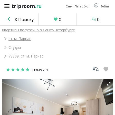
triproom
.ru
triproom
.ru
Санкт-Петербург
Войти
К Поиску
0
0
Российский
Квартиры посуточно в Санкт-Петербурге
рубль
ст. м. Парнас
Студии
Войти / Зарегистрироваться
78809, ст. м. Парнас
Добавить
Отзывы: 1
объявление
Избранное
0
Сравнение
0