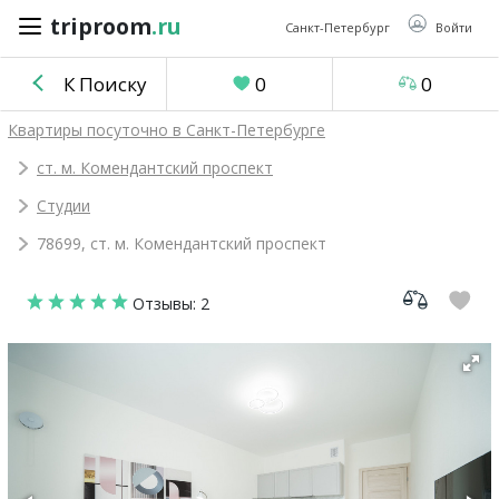
triproom
.ru
triproom
.ru
Санкт-Петербург
Войти
К Поиску
0
0
Российский
Квартиры посуточно в Санкт-Петербурге
рубль
ст. м. Комендантский проспект
Студии
Войти / Зарегистрироваться
78699, ст. м. Комендантский проспект
Добавить
Отзывы: 2
объявление
Избранное
0
Сравнение
0