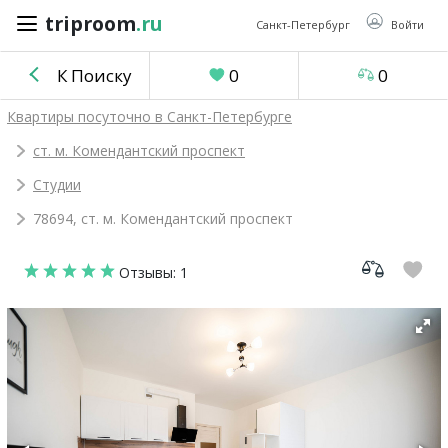
triproom
.ru
triproom
.ru
Санкт-Петербург
Войти
К Поиску
0
0
Российский
Квартиры посуточно в Санкт-Петербурге
рубль
ст. м. Комендантский проспект
Студии
Войти / Зарегистрироваться
78694, ст. м. Комендантский проспект
Добавить
Отзывы: 1
объявление
Избранное
0
Сравнение
0