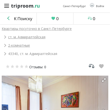
triproom
.ru
triproom
.ru
Санкт-Петербург
Войти
К Поиску
0
0
Российский
Квартиры посуточно в Санкт-Петербурге
рубль
ст. м. Адмиралтейская
2-комнатные
Войти / Зарегистрироваться
43340, ст. м. Адмиралтейская
Добавить
Отзывы: 0
объявление
Избранное
0
Сравнение
0