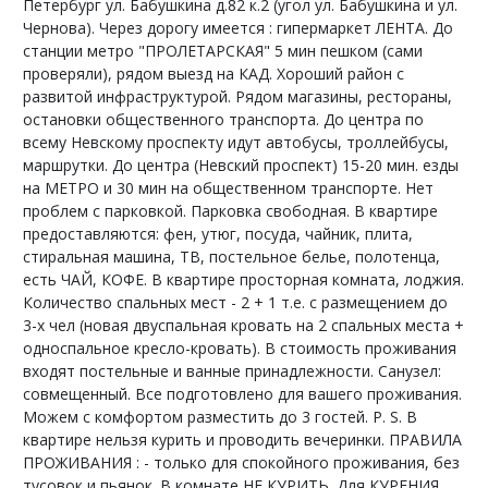
Петербург ул. Бабушкина д.82 к.2 (угол ул. Бабушкина и ул.
Чернова). Через дорогу имеется : гипермаркет ЛЕНТА. До
станции метро "ПРОЛЕТАРСКАЯ" 5 мин пешком (сами
проверяли), рядом выезд на КАД. Хороший район с
развитой инфраструктурой. Рядом магазины, рестораны,
остановки общественного транспорта. До центра по
всему Невскому проспекту идут автобусы, троллейбусы,
маршрутки. До центра (Невский проспект) 15-20 мин. езды
на МЕТРО и 30 мин на общественном транспорте. Нет
проблем с парковкой. Парковка свободная. В квартире
предоставляются: фен, утюг, посуда, чайник, плита,
стиральная машина, ТВ, постельное белье, полотенца,
есть ЧАЙ, КОФЕ. В квартире просторная комната, лоджия.
Количество спальных мест - 2 + 1 т.е. с размещением до
3-х чел (новая двуспальная кровать на 2 спальных места +
односпальное кресло-кровать). В стоимость проживания
входят постельные и ванные принадлежности. Санузел:
совмещенный. Все подготовлено для вашего проживания.
Можем с комфортом разместить до 3 гостей. P. S. В
квартире нельзя курить и проводить вечеринки. ПРАВИЛА
ПРОЖИВАНИЯ : - только для спокойного проживания, без
тусовок и пьянок. В комнате НЕ КУРИТЬ. Для КУРЕНИЯ