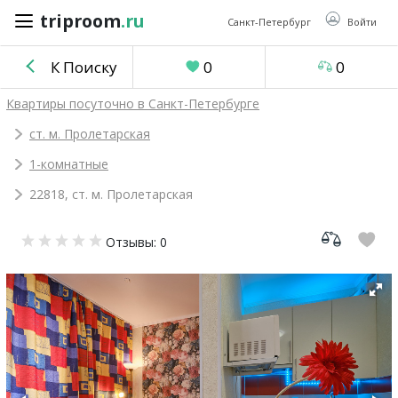
triproom
.ru
triproom
.ru
Санкт-Петербург
Войти
К Поиску
0
0
Российский
Квартиры посуточно в Санкт-Петербурге
рубль
ст. м. Пролетарская
1-комнатные
Войти / Зарегистрироваться
22818, ст. м. Пролетарская
Добавить
Отзывы: 0
объявление
Избранное
0
Сравнение
0